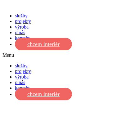
služby
projekty
výroba
o nás
kontakt
chcem interiér
Menu
služby
projekty
výroba
o nás
kontakt
chcem interiér