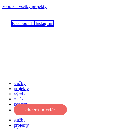
zobraziť všetky projekty
inak@inakdizajn.sk
|
+421 950 364 110
|
+421 950 364 115
Facebook-f
Instagram
služby
projekty
výroba
o nás
kontakt
chcem interiér
služby
projekty