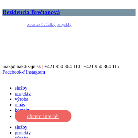
Rezidencia Brečtanová
zobraziť všetky projekty
inak@inakdizajn.sk
|
+421 950 364 110
|
+421 950 364 115
Facebook-f
Instagram
služby
projekty
výroba
o nás
kontakt
chcem interiér
služby
projekty