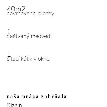
40m2
navrhovanej plochy
1
naštvaný medveď
1
čítací kútik v okne
naša práca zahŕňala
Dizajn