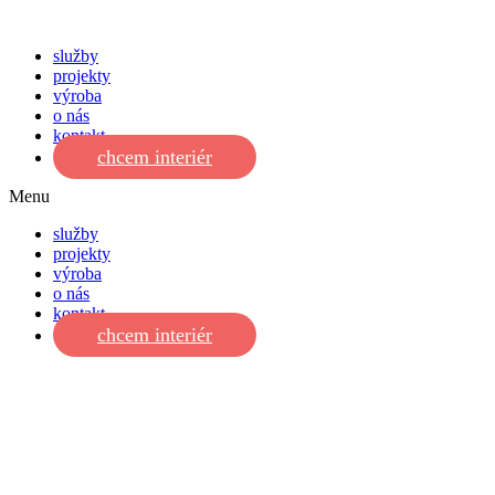
služby
projekty
výroba
o nás
kontakt
chcem interiér
Menu
služby
projekty
výroba
o nás
kontakt
chcem interiér