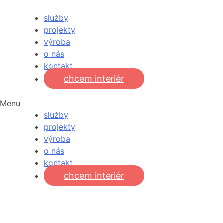
služby
projekty
výroba
o nás
kontakt
chcem interiér
Menu
služby
projekty
výroba
o nás
kontakt
chcem interiér