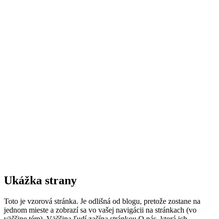
Ukážka strany
Toto je vzorová stránka. Je odlišná od blogu, pretože zostane na
jednom mieste a zobrazí sa vo vašej navigácii na stránkach (vo
väčšine tém). Väčšina ľudí začína stránkou O nás, ktorá ich