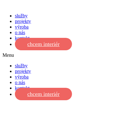
služby
projekty
výroba
o nás
kontakt
chcem interiér
Menu
služby
projekty
výroba
o nás
kontakt
chcem interiér