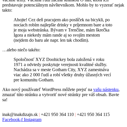
predstavuje potenciálnym návštevníkom. Mohlo by to vyzerať nejak
takto:
Ahojte! Cez deň pracujem ako poslíček na bicykli, po
nociach robím najlepšie drinky v príjemnom bare a toto
je moja webstránka. Bývam v Trenčíne, mám škrečka
Igora a niekedy mám rande aj so svojím mestom
(nejdem do baru ale napr. len tak chodím).
…alebo niečo takéto:
Spoločnosť XYZ Doohickey bola založená v roku
1971 a odvtedy poskytuje verejnosti kvalitné služby.
Nachádza sa v meste Gotham City, XYZ zamestnáva
viac ako 2 000 ľudí a robí všetky druhy úžasných vecí
pre komunitu Gotham.
Ako nový používateľ WordPress môžete prejsť na
vašu nástenku
,
zmazať túto stránku a vytvoriť nové stránky pre váš obsah. Bavte
sa!
inak@inakdizajn.sk
|
+421 950 364 110
|
+421 950 364 115
Facebook-f
Instagram